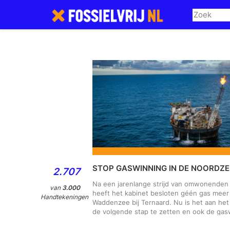
Skip
to
main
content
STOP GASWINNING IN DE NOORDZE
2.707
Na een jarenlange strijd van omwonenden
van
3.000
heeft het kabinet besloten géén gas meer
Handtekeningen
Waddenzee bij Ternaard. Nu is het aan he
de volgende stap te zetten en ook de gas
Noordzee te stoppen. Het is glashelder: o