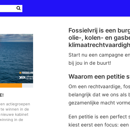
Fossielvrij is een b
olie-, kolen- en gas
klimaatrechtvaardigh
Start nu een campagne en 
bij jou in de buurt!
Waarom een petitie s
Om een rechtvaardige, foss
belangrijk dat we ons als
E!
gezamenlijke macht vormen
 en actiegroepen
 te winnen in de
t nieuwe kabinet
Een petitie is een perfect
winning in de
kiest eerst een focus: ee
m de klimaatcrisis