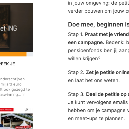
 enkele ruimte
in jouw omgeving: de petit
en wetenschappers
IEA). Als
verder bouwen om jouw c
n we dan van
 serieus nemen?
Doe mee, beginnen is
Noordzeegas aan
ubsidie: een
Stap 1.
Praat met je vriend
e subsidies zijn
 kunnen niet
een campagne.
Bedenk: bi
en met de
pensioenfonds ben jij aange
 Noordzeegas is
gas op de
willen krijgen?
e energierekening
REEK JE
rdzee. We hebben
Stap 2.
Zet je petitie online
inzetten op
e van eigen
onderschrijven
en laat het ons weten.
miljard euro
eft ook gezegd te
Stap 3.
Deel de petitie o
aswinning... in
 het oppompen van
Je kunt vervolgens emails
et het financieren
hebben om je campagne ve
nverteerbaar: de
de
en meet-ups te plannen.
og geen 1% van de
aagt. Voor ING is