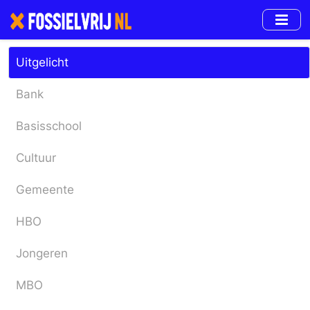
Skip
to
main
content
Uitgelicht
Bank
Basisschool
Cultuur
Gemeente
HBO
Jongeren
MBO